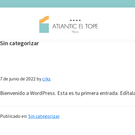
Saltar
Saltar
Saltar
a
al
a
la
contenido
la
navegación
principal
barra
principal
lateral
Sin categorizar
principal
7 de junio de 2022
by
crks
Bienvenido a WordPress. Esta es tu primera entrada. Edítala 
Publicado en:
Sin categorizar