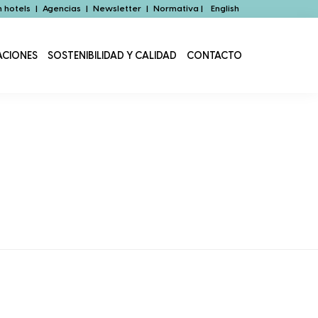
 hotels
|
Agencias
|
Newsletter
|
Normativa |
English
ACIONES
SOSTENIBILIDAD Y CALIDAD
CONTACTO