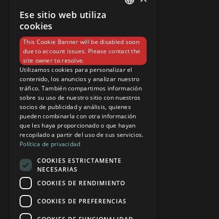
EL HOTEL
Ese sitio web utiliza
HABITACIONES
SPANISH
cookies
INSTALACIONES
ENGLISH
This Cookie Banner will be disabled soon
BARES Y RESTAURANTES
due to account issues. Please contact the
SOSTENIBILIDAD Y CALIDAD
site owner to resolve.
Utilizamos cookies para personalizar el
CONTACTO
contenido, los anuncios y analizar nuestro
tráfico. También compartimos información
sobre su uso de nuestro sitio con nuestros
RESERVAS
socios de publicidad y análisis, quienes
pueden combinarla con otra información
AVISO LEGAL
que les haya proporcionado o que hayan
POLÍTICA DE COOKIES
recopilado a partir del uso de sus servicios.
Política de privacidad
CANAL ÉTICO
COOKIES ESTRICTAMENTE
NEWSLETTER
NECESARIAS
COOKIES DE RENDIMIENTO
HOTEL ATLANTIC EL TOPE
COOKIES DE PREFERENCIAS
C/ CALZADA DE MARTIÁNEZ, 2