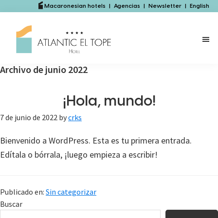
Saltar
Saltar
Macaronesian hotels
|
Agencias
|
Newsletter
|
English
al
a
contenido
la
principal
barra
lateral
Archivo de junio 2022
principal
¡Hola, mundo!
7 de junio de 2022
by
crks
Bienvenido a WordPress. Esta es tu primera entrada.
Edítala o bórrala, ¡luego empieza a escribir!
Publicado en:
Sin categorizar
Barra
Buscar
lateral