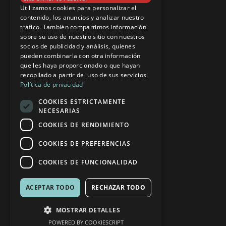
Utilizamos cookies para personalizar el
CONTACTO
contenido, los anuncios y analizar nuestro
tráfico. También compartimos información
sobre su uso de nuestro sitio con nuestros
RESERVAS
socios de publicidad y análisis, quienes
pueden combinarla con otra información
AVISO LEGAL
que les haya proporcionado o que hayan
POLÍTICA DE COOKIES
recopilado a partir del uso de sus servicios.
Política de privacidad
CANAL ÉTICO
COOKIES ESTRICTAMENTE
NEWSLETTER
NECESARIAS
COOKIES DE RENDIMIENTO
HOTEL ATLANTIC EL TOPE
COOKIES DE PREFERENCIAS
C/ CALZADA DE MARTIÁNEZ, 2
COOKIES DE FUNCIONALIDAD
38400 PUERTO DE LA CRUZ
TEL: +34 922 385 080
ACEPTAR TODO
RECHAZAR TODO
INFO@ELTOPE.ES
MOSTRAR DETALLES
POWERED BY COOKIESCRIPT