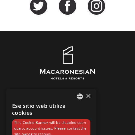
×
EL HOTEL
Ese sitio web utiliza
HABITACIONES
SPANISH
cookies
INSTALACIONES
ENGLISH
This Cookie Banner will be disabled soon
BARES Y RESTAURANTES
due to account issues. Please contact the
SOSTENIBILIDAD Y CALIDAD
site owner to resolve.