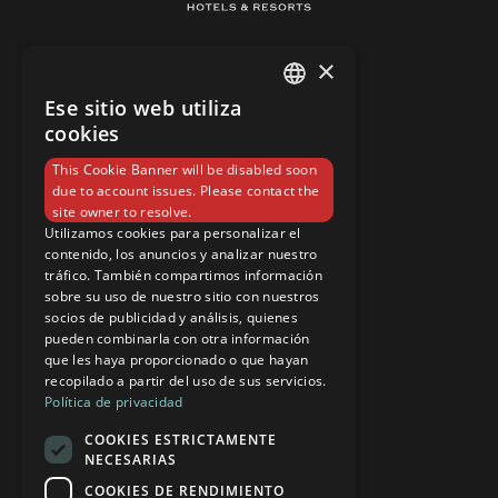
×
EL HOTEL
Ese sitio web utiliza
HABITACIONES
SPANISH
cookies
INSTALACIONES
ENGLISH
This Cookie Banner will be disabled soon
BARES Y RESTAURANTES
due to account issues. Please contact the
SOSTENIBILIDAD Y CALIDAD
site owner to resolve.
Utilizamos cookies para personalizar el
CONTACTO
contenido, los anuncios y analizar nuestro
tráfico. También compartimos información
sobre su uso de nuestro sitio con nuestros
RESERVAS
socios de publicidad y análisis, quienes
pueden combinarla con otra información
AVISO LEGAL
que les haya proporcionado o que hayan
POLÍTICA DE COOKIES
recopilado a partir del uso de sus servicios.
Política de privacidad
CANAL ÉTICO
COOKIES ESTRICTAMENTE
NEWSLETTER
NECESARIAS
COOKIES DE RENDIMIENTO