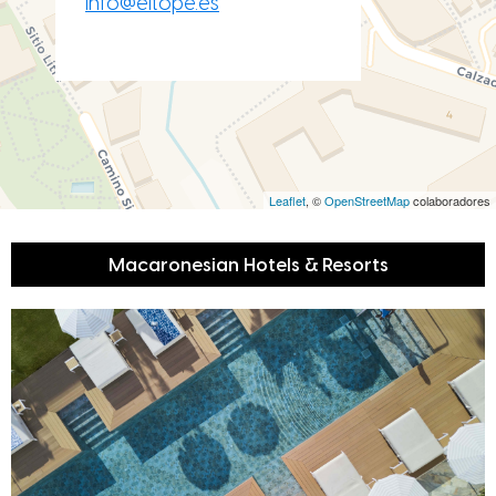
info@eltope.es
Leaflet
, ©
OpenStreetMap
colaboradores
Macaronesian Hotels & Resorts